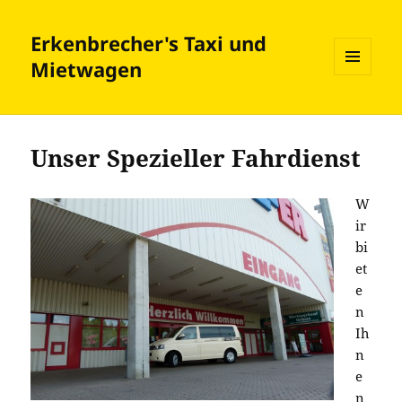
Erkenbrecher's Taxi und
Mietwagen
MENÜ
UND
WIDGETS
Unser Spezieller Fahrdienst
W
ir
bi
et
e
n
Ih
n
e
n